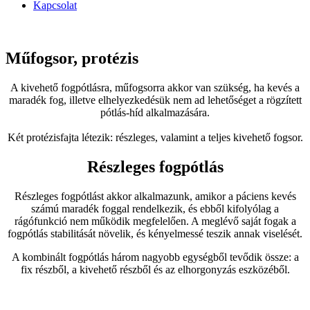
Kapcsolat
Műfogsor, protézis
A kivehető fogpótlásra, műfogsorra akkor van szükség, ha kevés a
maradék fog, illetve elhelyezkedésük nem ad lehetőséget a rögzített
pótlás-híd alkalmazására.
Két protézisfajta létezik: részleges, valamint a teljes kivehető fogsor.
Részleges fogpótlás
Részleges fogpótlást akkor alkalmazunk, amikor a páciens kevés
számú maradék foggal rendelkezik, és ebből kifolyólag a
rágófunkció nem működik megfelelően. A meglévő saját fogak a
fogpótlás stabilitását növelik, és kényelmessé teszik annak viselését.
A kombinált fogpótlás három nagyobb egységből tevődik össze: a
fix részből, a kivehető részből és az elhorgonyzás eszközéből.