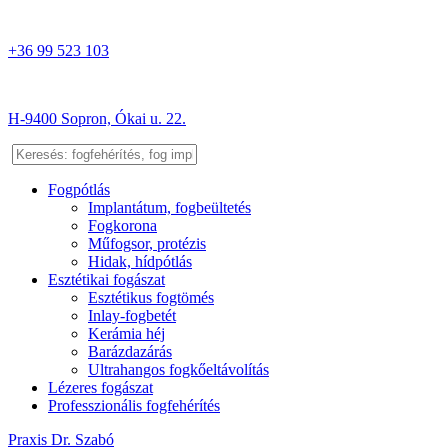
+36 99 523 103
H-9400 Sopron, Ókai u. 22.
Fogpótlás
Implantátum, fogbeültetés
Fogkorona
Műfogsor, protézis
Hidak, hídpótlás
Esztétikai fogászat
Esztétikus fogtömés
Inlay-fogbetét
Kerámia héj
Barázdazárás
Ultrahangos fogkőeltávolítás
Lézeres fogászat
Professzionális fogfehérítés
Praxis Dr. Szabó