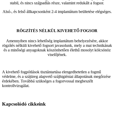
stabil, és nincs szájpadlás része, valamint redukált a fogsor.
Alsó-, és felső állkapcsonként 2-4 implantátum beültetése elégséges.
RÖGZÍTÉS NÉLKÜL KIVEHETŐ FOGSOR
Amennyiben nincs lehetőség implantátum behelyezésére, akkor
rögzítés nélküli kivehető fogsort javasolunk, mely a mai technikának
és a minőségi anyagoknak köszönhetően élethű mosolyt kölcsönöz
viselőjének.
A kivehető fogpótlások tisztántartása elengedhetetlen a fogmű
védelme, és a szájüreg alapvető szájhigiéniai állapotának megőrzése
érdekében. Továbbá szükséges a fogorvossal megbeszélt
kontrollvizsgálat.
Kapcsolódó cikkeink