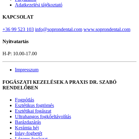
Adatkezelési tájékoztató
KAPCSOLAT
+36 99 523 103
info@soprondental.com
www.soprondental.com
Nyitvatartás
H-P: 10.00-17.00
Impresszum
FOGÁSZATI KEZELÉSEK A PRAXIS DR. SZABÓ
RENDELŐBEN
Fogpótlás
Esztétikus fogtömés
Esztétikai fogászat
Ultrahangos fogkőeltávolítás
Barázdazárás
Kerámia héj
Inlay-fogbetét
Lézeres fogászat