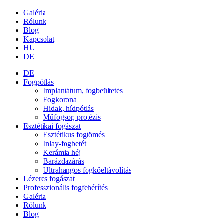
Galéria
Rólunk
Blog
Kapcsolat
HU
DE
DE
Fogpótlás
Implantátum, fogbeültetés
Fogkorona
Hidak, hídpótlás
Műfogsor, protézis
Esztétikai fogászat
Esztétikus fogtömés
Inlay-fogbetét
Kerámia héj
Barázdazárás
Ultrahangos fogkőeltávolítás
Lézeres fogászat
Professzionális fogfehérítés
Galéria
Rólunk
Blog