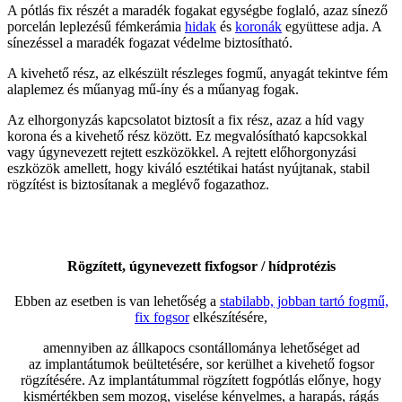
A pótlás fix részét a maradék fogakat egységbe foglaló, azaz sínező
porcelán leplezésű fémkerámia
hidak
és
koronák
együttese adja. A
sínezéssel a maradék fogazat védelme biztosítható.
A kivehető rész, az elkészült részleges fogmű, anyagát tekintve fém
alaplemez és műanyag mű-íny és a műanyag fogak.
Az elhorgonyzás kapcsolatot biztosít a fix rész, azaz a híd vagy
korona és a kivehető rész között. Ez megvalósítható kapcsokkal
vagy úgynevezett rejtett eszközökkel. A rejtett előhorgonyzási
eszközök amellett, hogy kiváló esztétikai hatást nyújtanak, stabil
rögzítést is biztosítanak a meglévő fogazathoz.
Rögzített, úgynevezett fixfogsor / hídprotézis
Ebben az esetben is van lehetőség a
stabilabb, jobban tartó fogmű,
fix fogsor
elkészítésére,
amennyiben az állkapocs csontállománya lehetőséget ad
az implantátumok beültetésére, sor kerülhet a kivehető fogsor
rögzítésére. Az implantátummal rögzített fogpótlás előnye, hogy
kismértékben sem mozog, viselése kényelmes, a harapás, rágás